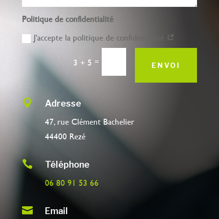
Politique de confidentialité
J'accepte la politique de confidentialité
=
3 + 5
ENVOI

Adresse
47, rue Clément Bachelier
44400 Rezé

Téléphone
06 80 91 53 66

Email